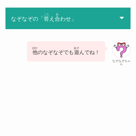
こた
あ
なぞなぞの「
答
え
合
わせ」
ほか
あそ
他
のなぞなぞでも
遊
んでね！
なぞなぞちゃ
ん