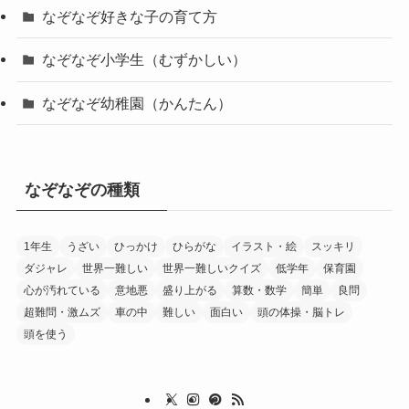
なぞなぞ好きな子の育て方
なぞなぞ小学生（むずかしい）
なぞなぞ幼稚園（かんたん）
なぞなぞの種類
1年生
うざい
ひっかけ
ひらがな
イラスト・絵
スッキリ
ダジャレ
世界一難しい
世界一難しいクイズ
低学年
保育園
心が汚れている
意地悪
盛り上がる
算数・数学
簡単
良問
超難問・激ムズ
車の中
難しい
面白い
頭の体操・脳トレ
頭を使う