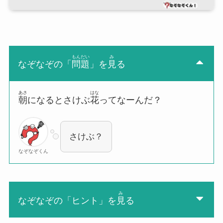
もんだい
み
なぞなぞの「
問題
」を
見
る
あさ
はな
朝
になるとさけぶ
花
ってなーんだ？
さけぶ？
なぞなぞくん
み
なぞなぞの「ヒント」を
見
る