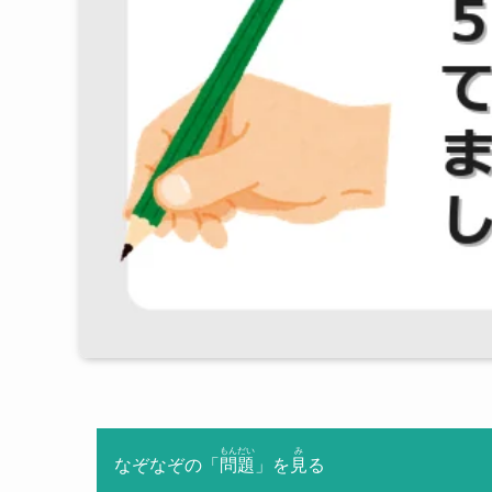
もんだい
み
なぞなぞの「
問題
」を
見
る