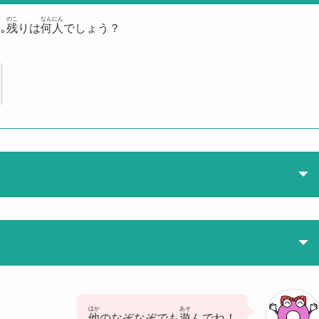
のこ
なんにん
｡
残
りは
何人
でしょう？
ほか
あそ
他
のなぞなぞでも
遊
んでね！