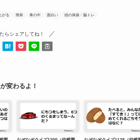
上がる
簡単
車の中
面白い
頭の体操・脳トレ
たらシェアしてね！
題が変わるよ！
幼稚園
なぞなぞクイズ1200（幼稚園
なぞなぞクイズ1128（幼稚