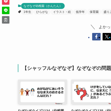
なぞなぞ幼稚園（かんたん）
1年生
ひらがな
イラスト・絵
低学年
保育園
盛り
よかっ
【シャッフルなぞなぞ】なぞなぞの問
なぞなぞクイズ1134（幼稚園
なぞなぞクイズ1135（