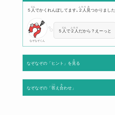
にん
ふたり
み
５
人
でかくれんぼしてます｡
２人
見
つかりました
にん
ふたり
５
人
で
２人
だから？えーっと
なぞなぞくん
み
なぞなぞの「ヒント」を
見
る
こた
あ
なぞなぞの「
答
え
合
わせ」