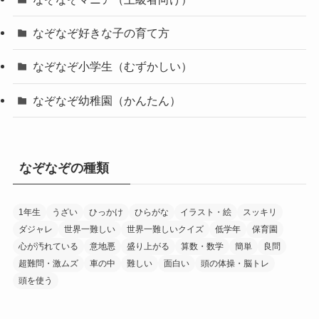
なぞなぞ好きな子の育て方
なぞなぞ小学生（むずかしい）
なぞなぞ幼稚園（かんたん）
なぞなぞの種類
1年生
うざい
ひっかけ
ひらがな
イラスト・絵
スッキリ
ダジャレ
世界一難しい
世界一難しいクイズ
低学年
保育園
心が汚れている
意地悪
盛り上がる
算数・数学
簡単
良問
超難問・激ムズ
車の中
難しい
面白い
頭の体操・脳トレ
頭を使う