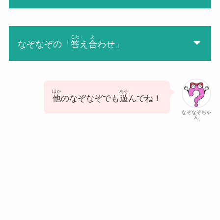
こた
あ
なぞなぞの「
答
え
合
わせ」
ほか
あそ
他
のなぞなぞでも
遊
んでね！
なぞなぞちゃ
ん