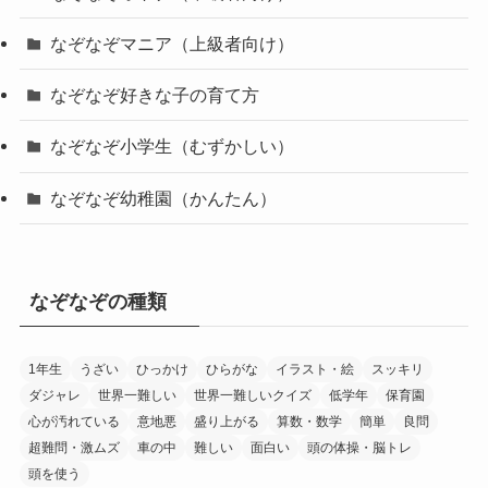
なぞなぞマニア（上級者向け）
なぞなぞ好きな子の育て方
なぞなぞ小学生（むずかしい）
なぞなぞ幼稚園（かんたん）
なぞなぞの種類
1年生
うざい
ひっかけ
ひらがな
イラスト・絵
スッキリ
ダジャレ
世界一難しい
世界一難しいクイズ
低学年
保育園
心が汚れている
意地悪
盛り上がる
算数・数学
簡単
良問
超難問・激ムズ
車の中
難しい
面白い
頭の体操・脳トレ
頭を使う