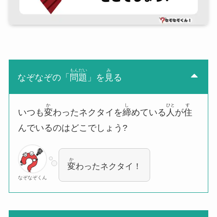
もんだい
み
なぞなぞの「
問題
」を
見
る
か
し
ひと
す
いつも
変
わったネクタイを
締
めている
人
が
住
んでいるのはどこでしょう?
か
変
わったネクタイ！
なぞなぞくん