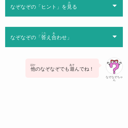
み
なぞなぞの「ヒント」を
見
る
こた
あ
なぞなぞの「
答
え
合
わせ」
ほか
あそ
他
のなぞなぞでも
遊
んでね！
なぞなぞちゃ
ん