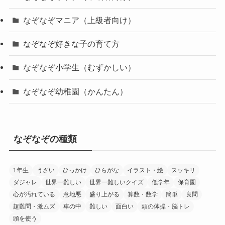
なぞなぞマニア（上級者向け）
なぞなぞ好きな子の育て方
なぞなぞ小学生（むずかしい）
なぞなぞ幼稚園（かんたん）
なぞなぞの種類
1年生
うざい
ひっかけ
ひらがな
イラスト・絵
スッキリ
ダジャレ
世界一難しい
世界一難しいクイズ
低学年
保育園
心が汚れている
意地悪
盛り上がる
算数・数学
簡単
良問
超難問・激ムズ
車の中
難しい
面白い
頭の体操・脳トレ
頭を使う