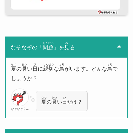
もんだい
み
なぞなぞの「
問題
」を
見
る
なつ
あつ
ひ
しんせつ
とり
とり
夏
の
暑
い
日
に
親切
な
鳥
がいます。どんな
鳥
で
しょうか？
なつ
あつ
ひ
夏
の
暑
い
日
だけ？
なぞなぞくん