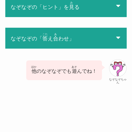
み
なぞなぞの「ヒント」を
見
る
こた
あ
なぞなぞの「
答
え
合
わせ」
ほか
あそ
他
のなぞなぞでも
遊
んでね！
なぞなぞちゃ
ん