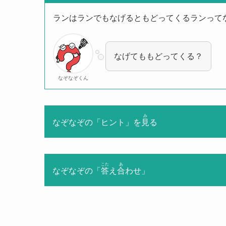
ランはランでもなげるともどってくるランって
なげてももどってくる？
なぞなぞくん
み
なぞなぞの「ヒント」を
見
る
こた
あ
なぞなぞの「
答
え
合
わせ」