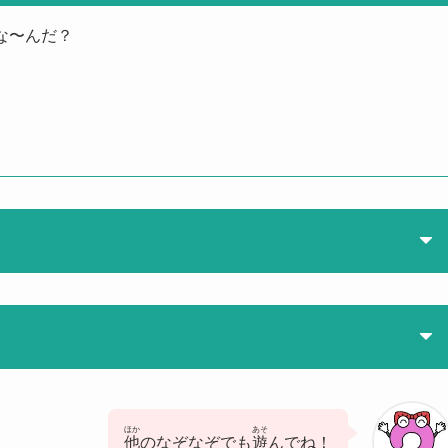
な〜んだ？
ほか
あそ
他
のなぞなぞでも
遊
んでね！