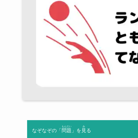
もんだい
み
なぞなぞの「
問題
」を
見
る