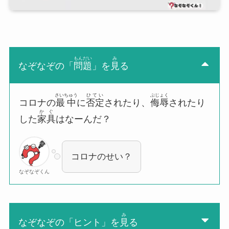
もんだい
み
なぞなぞの「
問題
」を
見
る
さいちゅう
ひてい
ぶじょく
コロナの
最中
に
否定
されたり、
侮辱
されたり
かぐ
した
家具
はなーんだ？
コロナのせい？
なぞなぞくん
み
なぞなぞの「ヒント」を
見
る