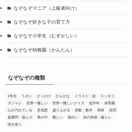
なぞなぞマニア（上級者向け）
なぞなぞ好きな子の育て方
なぞなぞ小学生（むずかしい）
なぞなぞ幼稚園（かんたん）
なぞなぞの種類
1年生
うざい
ひっかけ
ひらがな
イラスト・絵
スッキリ
ダジャレ
世界一難しい
世界一難しいクイズ
低学年
保育園
心が汚れている
意地悪
盛り上がる
算数・数学
簡単
良問
超難問・激ムズ
車の中
難しい
面白い
頭の体操・脳トレ
頭を使う