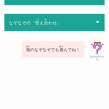
こた
あ
なぞなぞの「
答
え
合
わせ」
ほか
あそ
他
のなぞなぞでも
遊
んでね！
なぞなぞちゃ
ん