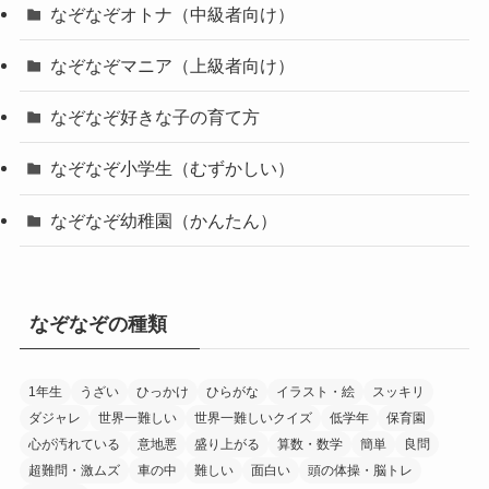
なぞなぞオトナ（中級者向け）
なぞなぞマニア（上級者向け）
なぞなぞ好きな子の育て方
なぞなぞ小学生（むずかしい）
なぞなぞ幼稚園（かんたん）
なぞなぞの種類
1年生
うざい
ひっかけ
ひらがな
イラスト・絵
スッキリ
ダジャレ
世界一難しい
世界一難しいクイズ
低学年
保育園
心が汚れている
意地悪
盛り上がる
算数・数学
簡単
良問
超難問・激ムズ
車の中
難しい
面白い
頭の体操・脳トレ