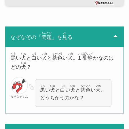
もんだい
み
なぞなぞの「
問題
」を
見
る
くろ
いぬ
しろ
いぬ
ちゃいろ
いぬ
いちばんしず
黒
い
犬
と
白
い
犬
と
茶色
い
犬
。
1番静
かなのは
いぬ
どの
犬
？
くろ
いぬ
しろ
いぬ
ちゃいろ
いぬ
黒
い
犬
と
白
い
犬
と
茶色
い
犬
、
なぞなぞくん
どうちがうのかな？