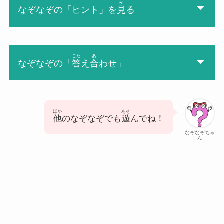
み
なぞなぞの「ヒント」を
見
る
こた
あ
なぞなぞの「
答
え
合
わせ」
ほか
あそ
他
のなぞなぞでも
遊
んでね！
なぞなぞちゃ
ん