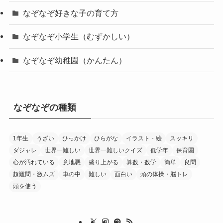
なぞなぞ好きな子の育て方
なぞなぞ小学生（むずかしい）
なぞなぞ幼稚園（かんたん）
なぞなぞの種類
1年生
うざい
ひっかけ
ひらがな
イラスト・絵
スッキリ
ダジャレ
世界一難しい
世界一難しいクイズ
低学年
保育園
心が汚れている
意地悪
盛り上がる
算数・数学
簡単
良問
超難問・激ムズ
車の中
難しい
面白い
頭の体操・脳トレ
頭を使う