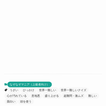
なぞなぞマニア（上級者向け）
うざい
ひっかけ
世界一難しい
世界一難しいクイズ
心が汚れている
意地悪
盛り上がる
超難問・激ムズ
難しい
面白い
頭を使う